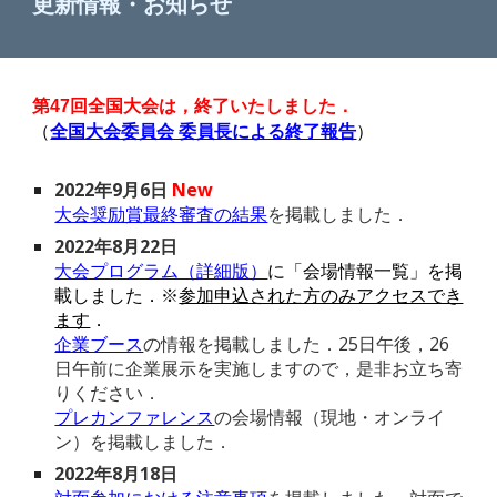
更新情報・お知らせ
第47回全国大会は，終了いたしました．
（
全国大会委員会 委員長による終了報告
）
2022年
9
月
6
日
New
大会奨励賞最終審査の結果
を
掲載しました．
2022年8月22日
大会プログラム（詳細版）
に「会場情報一覧」を掲
載しました．※
参加申込された方のみアクセスでき
ます
．
企業ブース
の情報を掲載しました．25日午後，26
日午前に企業展示を実施しますので，是非お立ち寄
りください．
プレカンファレンス
の会場情報（現地・オンライ
ン）を掲載しました．
2022年8月18日