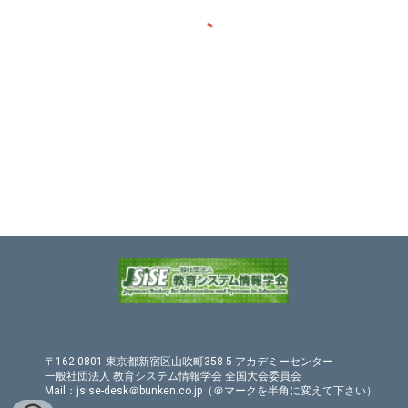
〒162-0801 東京都新宿区山吹町358-5 アカデミーセンター
一般社団法人 教育システム情報学会 全国大会委員会
Mail：jsise-desk＠bunken.co.jp（＠マークを半角に変えて下さい）