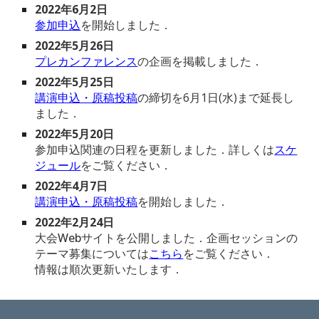
2022年
6
月
2
日
参加申込
を開始しました．
2022年5月2
6
日
プレカンファレンス
の
企画を掲載しました
．
2022年5月25日
講演申込・原稿投稿
の締切を6月1日(水)まで延長し
ました．
2022年5月20日
参加申込関連の日程を更新しました．詳しくは
スケ
ジュール
をご覧ください．
2022年4月7日
講演申込・原稿投稿
を開始しました．
2022
年
2
月
24日
大会Webサイトを公開しました
．
企画セッションの
テーマ募集については
こちら
をご覧ください
．
情報は順次更新いたします
．