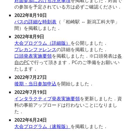
対面参加における注意事項
を掲載しました．対面で
の参加を予定されている方は必ずご確認ください．
2022年8月
10
日
バスの詳細な
時刻表
（「柏崎駅 ⇔ 新潟工科大学」
間）を掲載しました．
2022年
8
月
9
日
大会プログラム（詳細版）
を
公開
しました．
プレカンファレンス
の詳細を掲載しました．
口頭発表実施要領
を掲載しました．※口頭発表は
各
自のPC
で行って頂きます．PCのご準備をお願いい
たします．
2022年7月
27
日
後期・当日参加申込
を開始しました．
2022年
7
月
19
日
インタラクティブ発表実施要領
を更新しました．資
料の事前アップロードは行わないことになりまし
た．
2022年
6
月
24
日
大会プログラム（速報版）
を掲載しました．