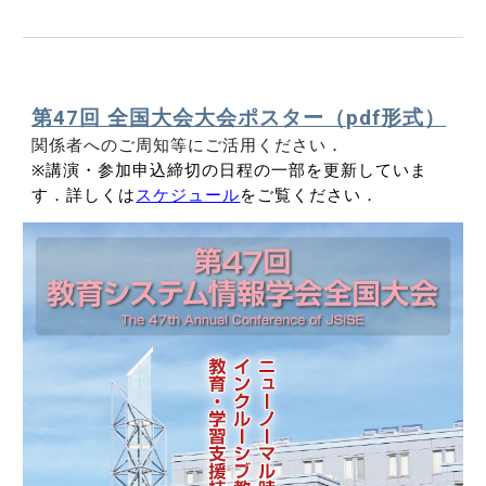
第47回 全国大会大会ポスター（pdf
形式
）
関係者へのご周知等にご活用ください
．
※講演・参加申込締切の日程の一部を更新していま
す．詳しくは
スケジュール
をご覧ください．