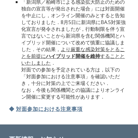
「新潟県／柏崎市による感染拡大防止のための
独自の宣言等が発出された場合」には対面開催
を中止にし，オンライン開催のみとすると告知
しておりました．8月5日に新潟県にBA.5対策強
化宣言が発令されましたが，行動制限を伴う宣
言ではないことから新潟県を含む関係機関とハ
イブリッド開催について改めて慎重に協議しま
した．その結果，
より厳重な感染対策をとるこ
とを前提に
ハイブリッド開催を維持
することと
いたしました
．
対面での参加を予定されている方は，以下の
「対面参加における注意事項」を確認
いただ
き，
十分に対策の上でご来場ください．
なお，今後も関係機関との協議によりオンライ
ン開催に変更する可能性があります．
◆
対面参加における注意事項