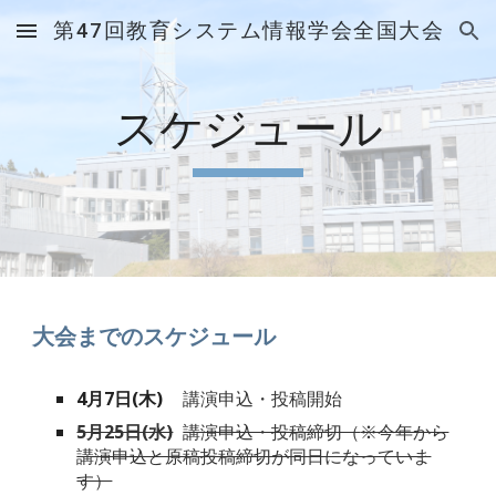
第47回教育システム情報学会全国大会
Skip to main content
Skip to navigation
スケジュール
大会までのスケジュール
4月7日(木)
講演申込・投稿開始
5月25日(水)
講演申込・投稿締切（
※今年から
講演申込と原稿投稿締切が同日になっていま
す）